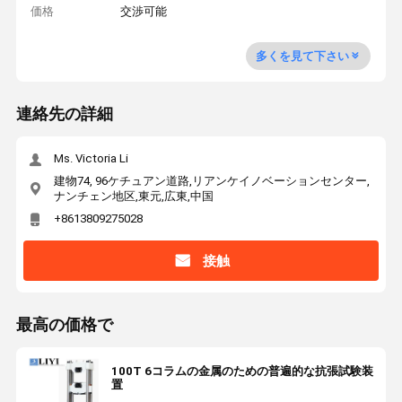
価格
交渉可能
多くを見て下さい
連絡先の詳細
Ms. Victoria Li
建物74, 96ケチュアン道路,リアンケイノベーションセンター,
ナンチェン地区,東元,広東,中国
+8613809275028
接触
最高の価格で
100T 6コラムの金属のための普遍的な抗張試験装
置