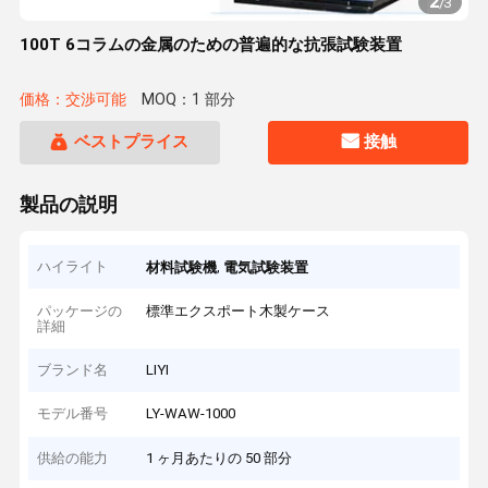
2
/
3
100T 6コラムの金属のための普遍的な抗張試験装置
価格：交渉可能
MOQ：1 部分
ベストプライス
接触
製品の説明
ハイライト
,
材料試験機
電気試験装置
パッケージの
標準エクスポート木製ケース
詳細
ブランド名
LIYI
モデル番号
LY-WAW-1000
供給の能力
1 ヶ月あたりの 50 部分