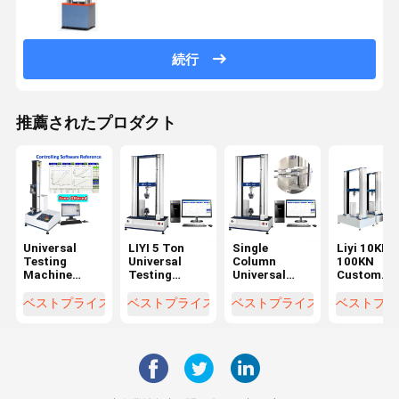
続行
推薦されたプロダクト
Universal
LIYI 5 Ton
Single
Liyi 10KN
Testing
Universal
Column
100KN
Machine
Testing
Universal
Custom
Tensile
Machine with
Testing
Hydraulic
Strength
±0.5%
Machine with
Steel Bar
ベストプライス
ベストプライス
ベストプライス
ベストプラ
Tester with
Accuracy and
850mm
Rebar
ASTM D903
850mm
Stroke and
Universal
GB/T2790/2791/2792
Stroke for
IP56
Tensile
and
Tensile
Protection
Strength
CNS11888
Strength
for Material
Testing
Standards
Testing
Testing
Machine w
±0.5%