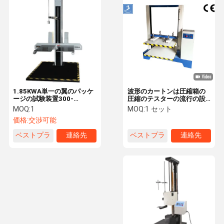
引張試験機
万能試験機
プラスチック試験装置
ゴム試験装置
1.85KWA単一の翼のパッケ
波形のカートンは圧縮箱の
ージの試験装置300-
圧縮のテスターの流行の設
塩水噴霧試験室
1500mmの低下の高さ
計に抵抗します
MOQ:
1
MOQ:
1 セット
価格:
交渉可能
パッケージの試験装置
ベストプラ
連絡先
ベストプラ
連絡先
ペーパー テストの器械
イス
イス
織物の試験装置
硬度の試験機
付着力の試験装置