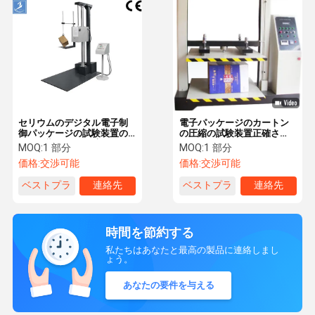
セリウムのデジタル電子制
電子パッケージのカートン
御パッケージの試験装置の
の圧縮の試験装置正確さ
下る影響 800mm 広く
0.01 KG の
MOQ:
1 部分
MOQ:
1 部分
価格:
交渉可能
価格:
交渉可能
ベストプラ
連絡先
ベストプラ
連絡先
イス
イス
時間を節約する
私たちはあなたと最高の製品に連絡しまし
ょう。
あなたの要件を与える