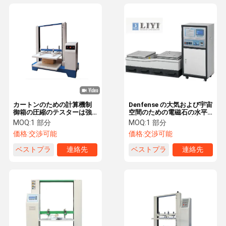
カートンのための計算機制
Denfense の大気および宇宙
御箱の圧縮のテスターは強
空間のための電磁石の水平
さに圧力をかけます
な縦の振動耐圧試験装置
MOQ:
1 部分
MOQ:
1 部分
価格:
交渉可能
価格:
交渉可能
ベストプラ
連絡先
ベストプラ
連絡先
イス
イス