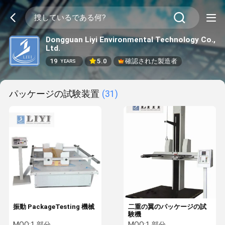
Dongguan Liyi Environmental Technology Co.,
Ltd.
19
5.0
確認された製造者
YEARS
パッケージの試験装置
(31)
振動 PackageTesting 機械
二重の翼のパッケージの試
験機
MOQ:
1 部分
MOQ:
1 部分