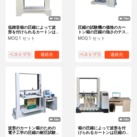
低雑音箱の圧縮によって波
圧縮の試験機の価格のカー
形を付けられるカートンは
トン箱の圧縮の強さのテス
圧縮テスター/装置/機械に抵
ターを囲んで下さい
MOQ:
1 セット
MOQ:
1 セット
抗します
ベストプラ
連絡先
ベストプラ
連絡先
イス
イス
ホーム
製品
ビデオ
わたしたち
に つい て
波形のカートン箱のための
箱の圧縮によって波形を付
電子工学の圧縮の耐圧試験
けられるカートンは圧縮の