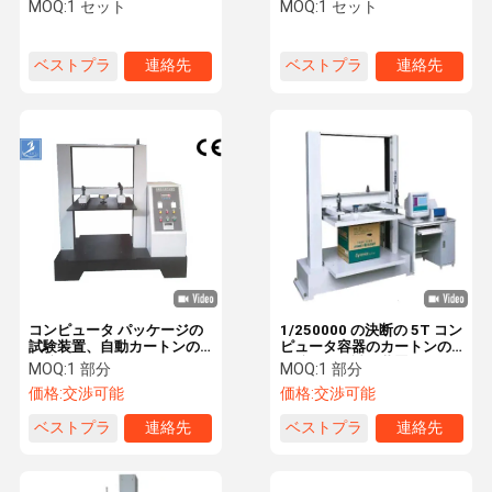
機械
テスター220V 550KGの精
MOQ:
1 セット
MOQ:
1 セット
密に抵抗します
ベストプラ
連絡先
ベストプラ
連絡先
工場 ツアー
品質管理
連絡 くださ
ニュース
イス
イス
い
ケース
VR
温湿度試験室
コンピュータ パッケージの
1/250000 の決断の 5T コン
産業オーブン
試験装置、自動カートンの
ピュータ容器のカートンの
圧縮のテスター、
圧縮の耐圧試験装置
MOQ:
1 部分
MOQ:
1 部分
真空の乾燥オーブン
価格:
交渉可能
価格:
交渉可能
ベストプラ
連絡先
ベストプラ
連絡先
紫外線加速された風化のテスター
イス
イス
環境試験室