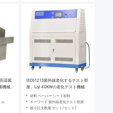
る高温紫
IEC61215紫外線老化するテスト部
菌機械
屋、Liyi 4.0KWの老化テスト機械
材料:ペーパー シート材料
トル
キーワード:紫外線老化テスト部屋
最小注文数量:セット/セット1