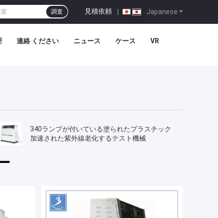
見積依頼
|
Japanese
調査
理
連絡 ください
ニュース
ケース
VR
340ランプが付いている塗られたプラスチック
加速された紫外線老化するテスト機械
ー