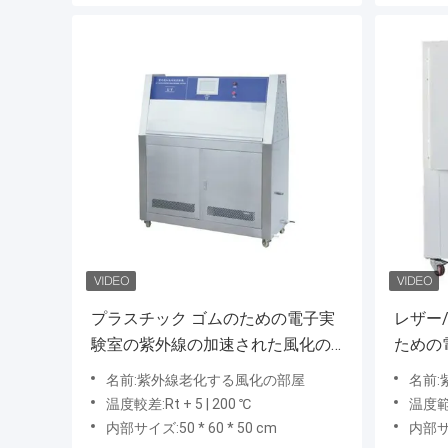
プラスチック ゴムのための電子実
レザー
験室の紫外線の加速された風化の
ための
テスター
プUV
名前:紫外線老化する風化の部屋
名前
温度較差:Rt + 5 | 200 ℃
温度範囲:
内部サイズ:50 * 60 * 50 cm
内部サイ