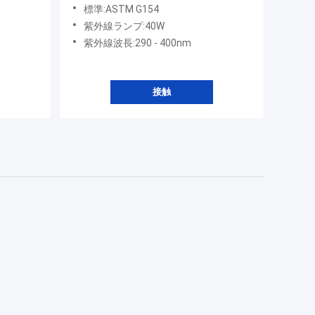
標準:ASTM G154
紫外線ランプ:40W
紫外線波長:290 - 400nm
接触