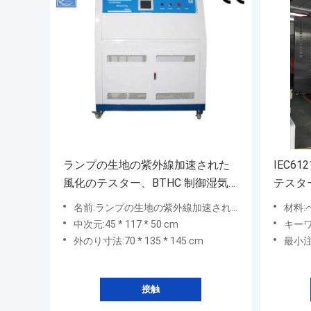
ランプの生地の紫外線加速された
IEC6
風化のテスター、BTHC 制御湿気
テスタ
テスト部屋
名前:ランプの生地の紫外線加速された風化のテスター、BTHC制御湿気テスト部屋
材料:
中次元:45 * 117 * 50 cm
キー
外のり寸法:70 * 135 * 145 cm
最小注
接触