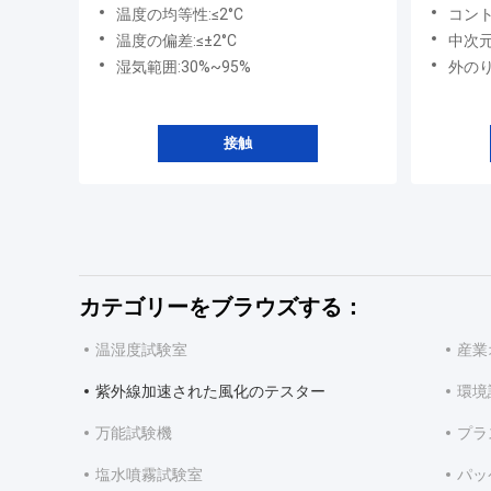
速された風化のテスターLiyi
線加速
温度の均等性:≤2°C
コントローラ
温度の偏差:≤±2°C
中次元:4
湿気範囲:30%~95%
外のり寸
接触
カテゴリーをブラウズする：
温湿度試験室
産業
紫外線加速された風化のテスター
環境
万能試験機
プラ
塩水噴霧試験室
パッ