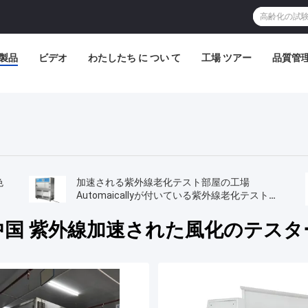
製品
ビデオ
わたしたち に つい て
工場 ツアー
品質管
色
加速される紫外線老化テスト部屋の工場
Automaicallyが付いている紫外線老化テスト機
械を風化させます
中国 紫外線加速された風化のテスタ