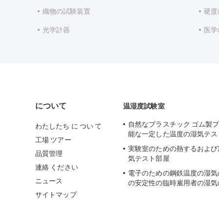
織物の試験装置
硬度
光学計器
医学
について
温湿度試験室
自然なプラスチック ゴム製
わたしたち に つい て
能な一定した温度の湿気テス
工場 ツアー
実験室のための熱するおよび
品質管理
気テスト部屋
連絡 ください
電子のための鋼鉄温度の湿気
ニュース
の安定性の臨時雇用者の湿気
サイトマップ