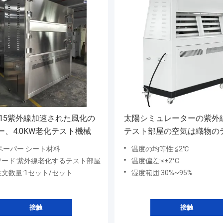
1215紫外線加速された風化の
太陽シミュレーターの紫外
ー、4.0KW老化テスト機械
テスト部屋の空気は織物の
を冷却した
ペーパー シート材料
温度の均等性:≦2℃
ワード:紫外線老化するテスト部屋
温度偏差:≤±2°C
文数量:1セット/セット
湿度範囲:30%~95%
接触
接触