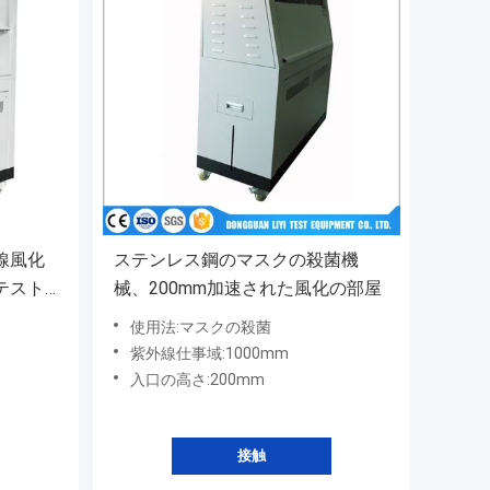
線風化
ステンレス鋼のマスクの殺菌機
テスト
械、200mm加速された風化の部屋
使用法:マスクの殺菌
紫外線仕事域:1000mm
入口の高さ:200mm
接触