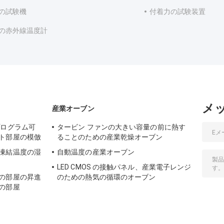
の試験機
付着力の試験装置
の赤外線温度計
メ
産業オーブン
プログラム可
タービン ファンの大きい容量の前に熱す
ト部屋の模倣
ることのための産業乾燥オーブン
凍結温度の湿
自動温度の産業オーブン
LED CMOS の接触パネル、産業電子レンジ
の部屋の昇進
のための熱気の循環のオーブン
の部屋