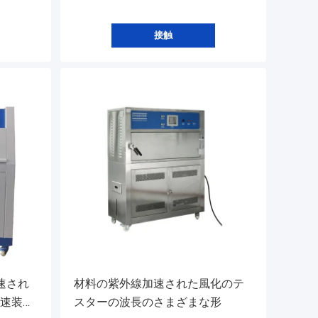
接触
速され
材料の紫外線加速された風化のテ
加速装置
スターの波長のさまざまな形