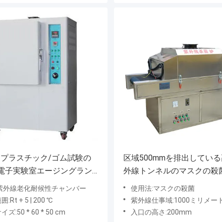
/プラスチック/ゴム試験の
区域500mmを排出してい
電子実験室エージングラン
外線トンネルのマスクの殺
試験室
SU
:紫外線老化耐候性チャンバー
使用法:マスクの殺菌
Rt + 5 | 200 ℃
紫外線仕事域:1000ミリメー
ズ:50 * 60 * 50 cm
入口の高さ:200mm