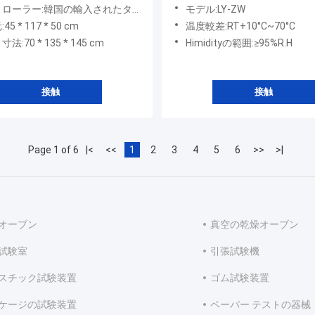
された風化のテスター
テスト機械
ー:韓国の輸入されたタッチ画面のプログラマブル コントローラ
モデル:LY-ZW
5 * 117 * 50 cm
温度較差:RT+10°C~70°C
法:70 * 135 * 145 cm
Himidityの範囲:≥95%R.H
接触
接触
Page 1 of 6
|<
<<
1
2
3
4
5
6
>>
>|
オーブン
真空の乾燥オーブン
試験室
引張試験機
スチック試験装置
ゴム試験装置
ケージの試験装置
ペーパー テストの器械