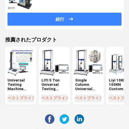
続行
推薦されたプロダクト
Universal
LIYI 5 Ton
Single
Liyi 10KN
Testing
Universal
Column
100KN
Machine
Testing
Universal
Custom
Tensile
Machine with
Testing
Hydraulic
Strength
±0.5%
Machine with
Steel Bar
ベストプライス
ベストプライス
ベストプライス
ベストプラ
Tester with
Accuracy and
850mm
Rebar
ASTM D903
850mm
Stroke and
Universal
GB/T2790/2791/2792
Stroke for
IP56
Tensile
and
Tensile
Protection
Strength
CNS11888
Strength
for Material
Testing
Standards
Testing
Testing
Machine w
±0.5%