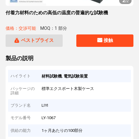
2
/
2
付着力材料のための高低の温度の普遍的な試験機
価格：交渉可能
MOQ：1 部分
ベストプライス
接触
製品の説明
ハイライト
,
材料試験機
電気試験装置
パッケージの
標準エクスポート木製ケース
詳細
ブランド名
LIYI
モデル番号
LY-1067
供給の能力
1ヶ月あたりの100部分