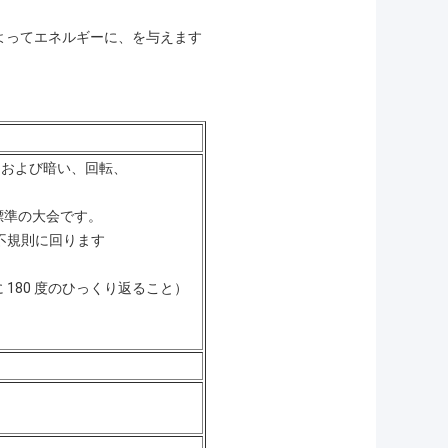
使用によってエネルギーに、を与えます
トおよび暗い、回転、
 標準の大会です。
に不規則に回ります
 180 度のひっくり返ること）