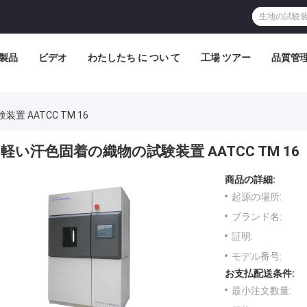
製品
ビデオ
わたしたち に つい て
工場 ツアー
品質管
 AATCC TM 16
軽い汗色固着の織物の試験装置 AATCC TM 16
商品の詳細:
起源の場所:
ブランド名:
証明:
モデル番号:
お支払配送条件:
最小注文数量: