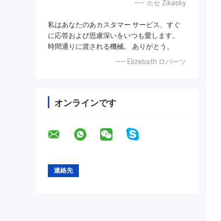
—— ホセ Zikasky
私はあなたのあカスタマー サービス、すぐ
に応答および思慮深いをいつも愛します。
時間通りに渡される機械。 ありがとう。
—— Elizebath ロバーツ
オンラインです