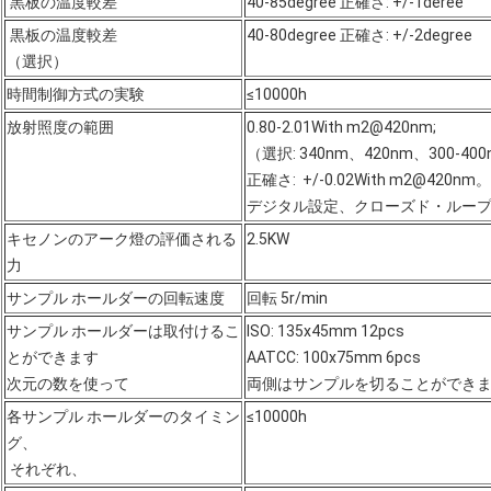
黒板の温度較差
40-85degree 正確さ: +/-1deree
黒板の温度較差
40-80degree 正確さ: +/-2degree
（選択）
時間制御方式の実験
≤10000h
放射照度の範囲
0.80-2.01With m2@420nm;
（選択: 340nm、420nm、300-40
正確さ: +/-0.02With m2@420nm。
デジタル設定、クローズド・ルー
キセノンのアーク燈の評価される
2.5KW
力
サンプル ホールダーの回転速度
回転 5r/min
サンプル ホールダーは取付けるこ
ISO: 135x45mm 12pcs
とができます
AATCC: 100x75mm 6pcs
次元の数を使って
両側はサンプルを切ることができ
各サンプル ホールダーのタイミン
≤10000h
グ、
それぞれ、