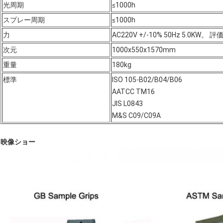
光周期
≤1000h
スプレー周期
≤1000h
力
AC220V +/-10% 50Hz 5.0KW。 
次元
1000x550x1570mm
重量
180kg
標準
ISO 105-B02/B04/B06
AATCC TM16
JIS L0843
M&S C09/C09A
映像ショー