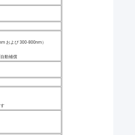
0nm および 300-800nm）
プ自動補償
ます