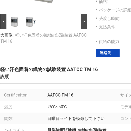
価格:
パッケージの詳細
受渡し時間:
支払条件:
大画像 :
軽い汗色固着の織物の試験装置 AATCC
TM 16
供給の能力:
連絡先
軽い汗色固着の織物の試験装置 AATCC TM 16
説明
Certificaiton:
AATCC TM 16
サイズ
温度:
25℃~50℃
モデル
関数:
日曜日ライトを模倣して下さい
コン
ハイライト:
引裂強度試験機
,
生地の試験装置