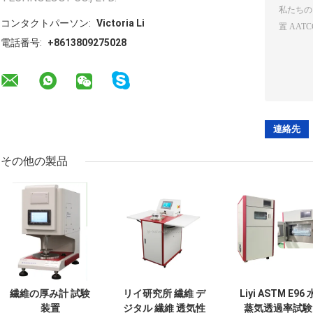
コンタクトパーソン:
Victoria Li
電話番号:
+8613809275028
その他の製品
繊維の厚み計 試験
リイ研究所 繊維 デ
Liyi ASTM E96 
装置
ジタル 繊維 透気性
蒸気透過率試験