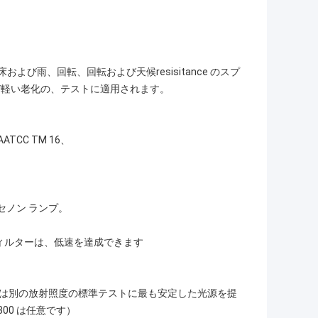
び雨、回転、回転および天候resisitance のスプ
び軽い老化の、テストに適用されます。
、AATCC TM 16、
セノン ランプ。
フィルターは、低速を達成できます
節は別の放射照度の標準テストに最も安定した光源を提
 300 は任意です）