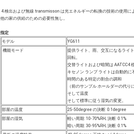
4.検出および無線 transmisson は光エネルギーの転換の技術の
他の家の供給のための必要性無し。
指定
モデル
YG611
機能モード
提供ライト、雨、交互になるライ
回転。
交替ライトおよび暗闇は AATCC4
キセノン ランプ ライトは自動的
時間のある特定の割合の調和
（前のサンプル ホールダーの代りに
そして温度
そして標準に従う湿気の変更。
部屋の温度
25-50degree の決断: 0.1degree
部屋の湿気
軽い周期: 10-70%RH; 決断: 0.1%
暗い周期: 30-95%RH; 決断: 0.1%