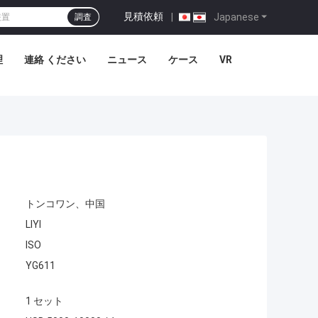
見積依頼
|
Japanese
調査
理
連絡 ください
ニュース
ケース
VR
トンコワン、中国
LIYI
ISO
YG611
1 セット