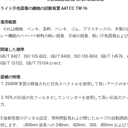
ライト汗色固着の織物の試験装置 AATCC TM 16
適用範囲
それは織物、ペンキ、染料、ペンキ、ゴム、プラスチックの、木製の床およ
レー機能のペーパー材料の軽い固着、天候の固着、軽い汗色固着およ
関連した標準
GB/T 8427、ISO 105-B02、GB/T 8430、ISO 105-B04、GB/T 14576
GB/T 15102、GB/T 15104 の ect。
器械の特徴
1. 2500W 実質の模倣された日光スペクトルを使用して長いアークのキ
2. 95% の伝送の光フィルタそしてシリンダーを使用して高い伝送の
力。
3.放射照度のデジタル設定、実時間監視および閉じたループの自動調
供します。 （800nm 波長への 340nm、420nm、300、400nm および