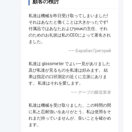
顧客の検討
私達は機械を昨日受け取ってしまいました!
それはあなたと働くことは大きかったです!
付属品ではあなたおよびyouкの主任、それ
のためのお礼状は私のCEOによって署名され
ました。
—— Барабан Григорий
私達は glossmeter でよい一見がありました
及び私達が見るものを私達は好みます。 結
果は指定の口径測定の近くに立派にありま
す。 私達はそれを愛します。
—— デーブの醸造業者
私達は機械を受け取りました、この時間の間
に私と忍耐強いをありがとう、私は使用をそ
れまだ持っていませんが、良いことを確かめ
ます。