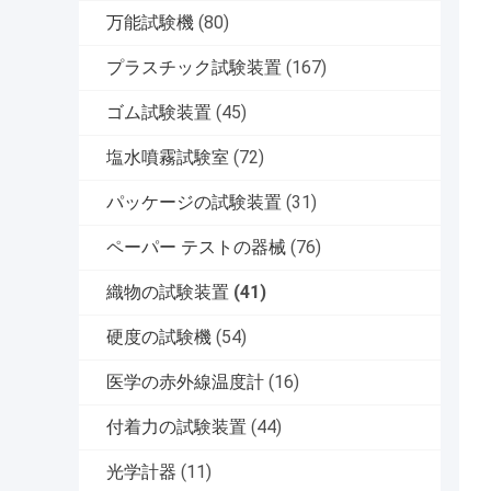
万能試験機
(80)
プラスチック試験装置
(167)
ゴム試験装置
(45)
塩水噴霧試験室
(72)
パッケージの試験装置
(31)
ペーパー テストの器械
(76)
織物の試験装置
(41)
硬度の試験機
(54)
医学の赤外線温度計
(16)
付着力の試験装置
(44)
光学計器
(11)