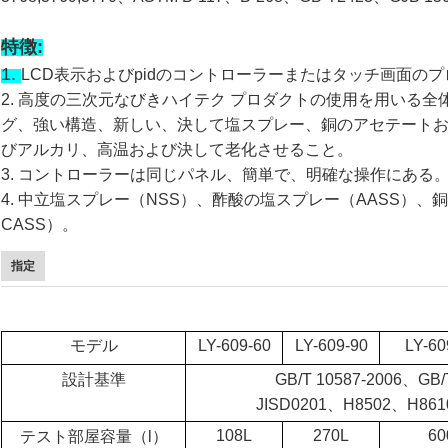
特徴:
1.
LCD表示およびpidのコントローラーまたはタッチ画面の
2. 高度の三次元なびきハイテク プロダクトの使用を用いる
グ、強い構造、新しい、決して塩スプレー、銅のアセテート
びアルカリ、高温および決して老化させること。
3. コントローラーは同じパネル、簡単で、明確な操作にある
4. 中立塩スプレー（NSS）、酢酸の塩スプレー（AASS）
CASS）。
指定
モデル
LY-609-60
LY-609-90
LY-60
設計基準
GB/T 10587-2006、GB/
JISD0201、H8502、H86
108L
270L
60
テスト部屋容量（l）