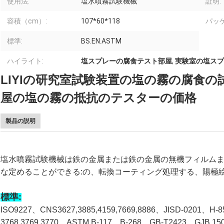
使用法:
塩水噴霧試験機械
証明:
容積（cm）:
107*60*118
パッ
標準:
BS.EN.ASTM
ハイライト:
塩スプレーの腐食テスト部屋
,
実験室の塩スプ
LIYIの研究室試験装置の塩の霧の腐食
屋の塩の霧の抵抗のテスターの価格
製品の説明
塩水噴霧試験機械は鉄の金属または鉄の金属の無機フィルムま
な定めることができる:の、転換コーティング処理する、陽極絵
標準:
ISO9227、CNS3627,3885,4159,7669,8886、JISD-0201、H
3768,3769,3770、ASTM B-117、B-268、GB-T2423、GJB 15