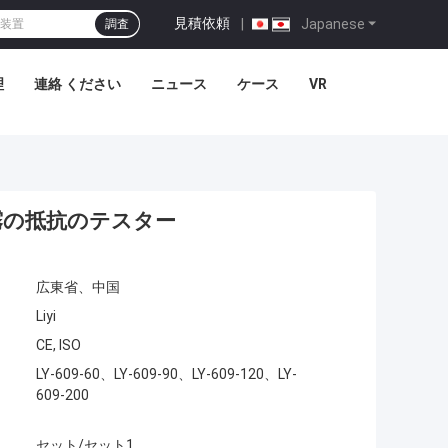
見積依頼
|
Japanese
調査
理
連絡 ください
ニュース
ケース
VR
霧の抵抗のテスター
広東省、中国
Liyi
CE, ISO
LY-609-60、LY-609-90、LY-609-120、LY-
609-200
セット/セット1