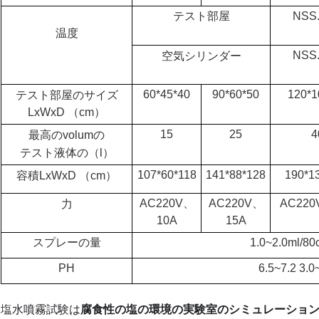
テスト部屋
NSS
温度
NSS
空気シリンダー
60*45*40
90*60*50
120*1
テスト部屋のサイズ
LxWxD （cm）
15
25
4
最高のvolumの
テスト液体の（l）
107*60*118
141*88*128
190*1
容積LxWxD （cm）
AC220V、
AC220V、
AC220
力
10A
15A
スプレーの量
1.0~2.0ml/80
PH
6.5~7.2 3.0
塩水噴霧試験は
腐食性の塩の環境の実験室のシミュレーショ