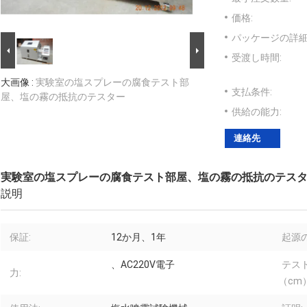
価格:
パッケージの詳細
受渡し時間:
大画像 :
実験室の塩スプレーの腐食テスト部
支払条件:
屋、塩の霧の抵抗のテスター
供給の能力:
連絡先
実験室の塩スプレーの腐食テスト部屋、塩の霧の抵抗のテス
説明
保証:
12か月、1年
起源の
、AC220V電子
テス
力:
（cm）