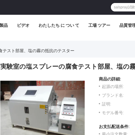
製品
ビデオ
わたしたち に つい て
工場 ツアー
品質管
食テスト部屋、塩の霧の抵抗のテスター
実験室の塩スプレーの腐食テスト部屋、塩の
商品の詳細:
起源の場所:
ブランド名:
証明:
モデル番号:
お支払配送条件:
最小注文数量: