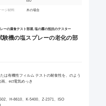
ISO
ケージ材料:
木の場合
レーの腐食テスト部屋
,
塩の霧の抵抗のテスター
の試験機の塩スプレーの老化の部
たは有機性フィルム テストの耐食性を、のよう
画、ect電気めっき
-8502、H-8610、K-5400、Z-2371、ISO
0。