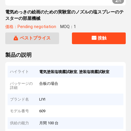
2
/
5
電気めっきの絵画のための実験室のノズルの塩スプレーのテ
スターの部屋機械
価格：Pending negotiation
MOQ：1
ベストプライス
接触
製品の説明
ハイライト
,
電気塗装塩噴霧試験室
塗装塩噴霧試験室
パッケージの
合板の場合
詳細
ブランド名
LIYI
モデル番号
609
供給の能力
月間 100 台