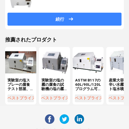
続行
推薦されたプロダクト
実験室の塩ス
実験室の塩の
ASTM B117の
産業大容量
プレーの腐食
霧の腐食の試
60L/90L/120L
辛い水霧テ
テスト部屋、
験機の塩の霧
プログラム可
ト塩水噴霧
塩の霧の抵抗
の抵抗のテス
能な塩の霧の
験装置
のテスター
ター
スプレーの腐
ベストプライス
ベストプライス
ベストプライス
ベストプラ
食のテスター