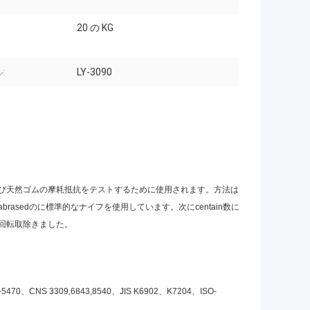
20 の KG
:
LY-3090
び天然ゴムの摩耗抵抗をテストするために使用されます。方法は
sedのに標準的なナイフを使用しています。次にcentain数に
回転取除きました。
470、CNS 3309,6843,8540、JIS K6902、K7204、ISO-