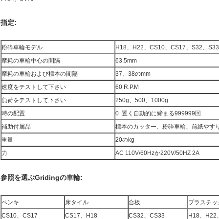
指定:
粉砕車輪モデル
H18、H22、CS10、CS17、S32、S33
摩耗の車輪中心の間隔
63.5mm
摩耗の車輪および標本の間隔
37、38のmm
速度をテストして下さい
60 R.P.M
負荷をテストして下さい
250g、500、1000g
時の配置
0 |置く自動的に締まる999999回
補助付属品
標本のカッター、粉砕車輪、前紙やす
重量
20のkg
力
AC 110V/60Hzか220V/50HZ 2A
参照を選ぶGridingの車輪:
ペンキ
床タイル
合板
プラスチッ
CS10、CS17
CS17、H18
CS32、CS33
H18、H22