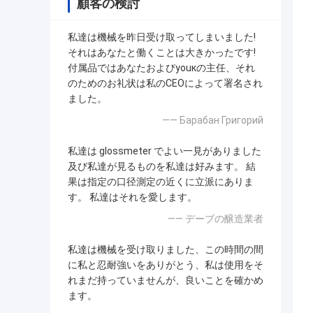
顧客の検討
私達は機械を昨日受け取ってしまいました!
それはあなたと働くことは大きかったです!
付属品ではあなたおよびyouкの主任、それ
のためのお礼状は私のCEOによって署名され
ました。
—— Барабан Григорий
私達は glossmeter でよい一見がありました
及び私達が見るものを私達は好みます。 結
果は指定の口径測定の近くに立派にありま
す。 私達はそれを愛します。
—— デーブの醸造業者
私達は機械を受け取りました、この時間の間
に私と忍耐強いをありがとう、私は使用をそ
れまだ持っていませんが、良いことを確かめ
ます。