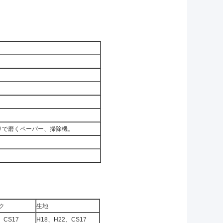
りで磨くペーパー、掃除機。
ク
生地
、CS17
H18、H22、CS17