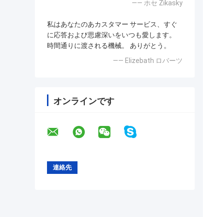
—— ホセ Zikasky
私はあなたのあカスタマー サービス、すぐ
に応答および思慮深いをいつも愛します。
時間通りに渡される機械。 ありがとう。
—— Elizebath ロバーツ
オンラインです