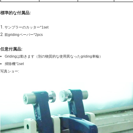
標準的な付属品:
1.
サンプラーのカッター*1set
2.
前gridingペーパー*2pcs
任意付属品:
Gridingは動きます（別の物質的な使用異なったgriding車輪）
掃除機*1set
写真ショー: