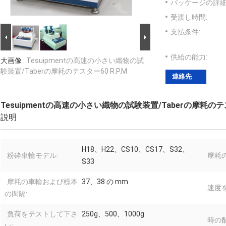
パッケージの詳細
受渡し時間:
支払条件:
供給の能力:
大画像 :
Tesuipmentの高速の小さい織物の試
験装置/Taberの摩耗のテスター60 R.P.M
連絡先
Tesuipmentの高速の小さい織物の試験装置/Taberの摩耗のテスタ
説明
H18、H22、CS10、CS17、S32、
粉砕車輪モデル:
摩耗
S33
摩耗の車輪および標本
37、38 の mm
速度
の間隔:
負荷をテストして下さ
250g、500、1000g
時の配