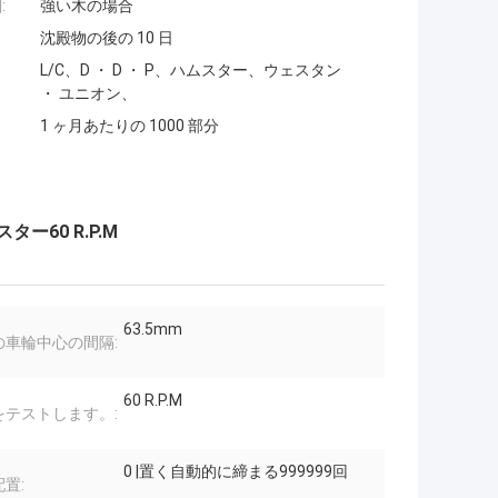
:
強い木の場合
沈殿物の後の 10 日
L/C、D ・ D ・ P、ハムスター、ウェスタン
・ ユニオン、
1 ヶ月あたりの 1000 部分
ー60 R.P.M
63.5mm
の車輪中心の間隔:
60 R.P.M
をテストします。:
0 |置く自動的に締まる999999回
置: