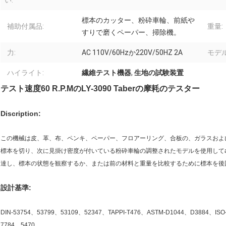
い:
標本のカッター、粉砕車輪、前紙や
補助付属品:
重量:
すりで磨くペーパー、掃除機。
力:
AC 110V/60Hzか220V/50HZ 2A
モデル
ハイライト:
繊維テスト機器
,
生地の試験装置
テスト速度60 R.P.MのLY-3090 Taberの摩耗のテスター
Discription:
この機械は皮、革、布、ペンキ、ペーパー、フロアーリング、合板の、ガラスおよ
標本を切り、次に見掛け密度が付いている粉砕車輪の調整されたモデルを使用してabra
達し、標本の状態を観察するか、または前の材料と重量を比較するために標本を後
設計基準:
DIN-53754、53799、53109、52347、TAPPI-T476、ASTM-D1044、D3884、ISO-5
7784、5470