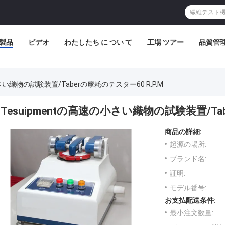
製品
ビデオ
わたしたち に つい て
工場 ツアー
品質管
さい織物の試験装置/Taberの摩耗のテスター60 R.P.M
Tesuipmentの高速の小さい織物の試験装置/Tab
商品の詳細:
起源の場所:
ブランド名:
証明:
モデル番号:
お支払配送条件:
最小注文数量: