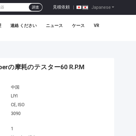
見積依頼
|
Japanese
調査
理
連絡 ください
ニュース
ケース
VR
erの摩耗のテスター60 R.P.M
中国
LIYI
CE, ISO
3090
1