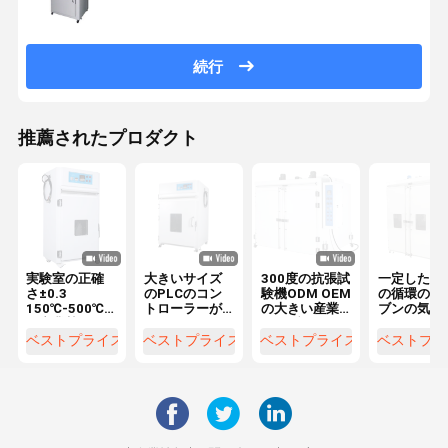
続行
推薦されたプロダクト
実験室の正確
大きいサイズ
300度の抗張試
一定した熱
さ±0.3
のPLCのコン
験機ODM OEM
の循環のオ
150℃-500℃
トローラーが
の大きい産業
ブンの気候
の産業熱気の
付いている電
オーブン
の両開きド
循環の乾燥オ
子実験室の熱
のオーブン
ベストプライス
ベストプライス
ベストプライス
ベストプラ
ーブン
気の循環の乾
カスタマイ
燥オーブン
して下さい