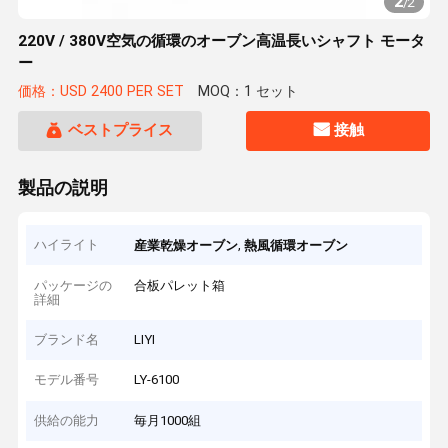
2
/
2
220V / 380V空気の循環のオーブン高温長いシャフト モータ
ー
価格：USD 2400 PER SET
MOQ：1 セット
ベストプライス
接触
製品の説明
ハイライト
,
産業乾燥オーブン
熱風循環オーブン
パッケージの
合板パレット箱
詳細
ブランド名
LIYI
モデル番号
LY-6100
供給の能力
毎月1000組