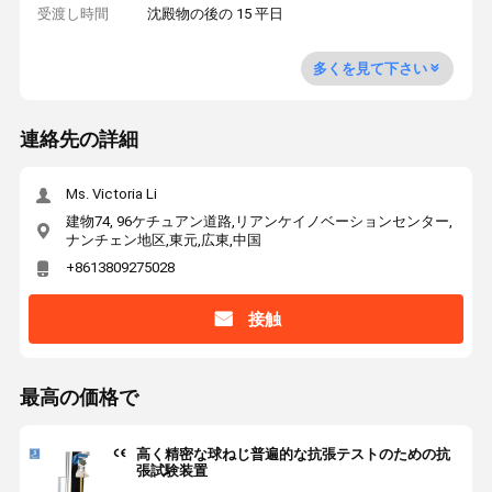
受渡し時間
沈殿物の後の 15 平日
多くを見て下さい
連絡先の詳細
Ms. Victoria Li
建物74, 96ケチュアン道路,リアンケイノベーションセンター,
ナンチェン地区,東元,広東,中国
+8613809275028
接触
最高の価格で
高く精密な球ねじ普遍的な抗張テストのための抗
張試験装置