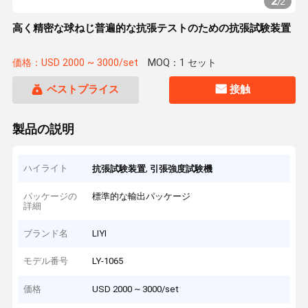
2
/
2
高く精密な球ねじ普遍的な抗張テストのための抗張試験装置
価格：USD 2000 ~ 3000/set
MOQ：1 セット
ベストプライス
接触
製品の説明
ハイライト
,
抗張試験装置
引張強度試験機
パッケージの
標準的な輸出パッケージ
詳細
ブランド名
LIYI
モデル番号
LY-1065
価格
USD 2000 ~ 3000/set