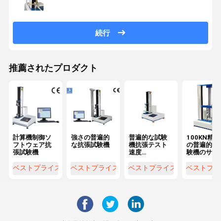
続行
推薦されたプロダクト
計算機制御ソ
強さの普遍的
普遍的な試験
100KN精密0
フトウェア抗
な抗張試験機
機抗張テスト
の普遍的な
張試験機
速度
験機のサー
0.5~1000mm/
モーター引
分
強さ機械
ベストプライス
ベストプライス
ベストプライス
ベストプラ