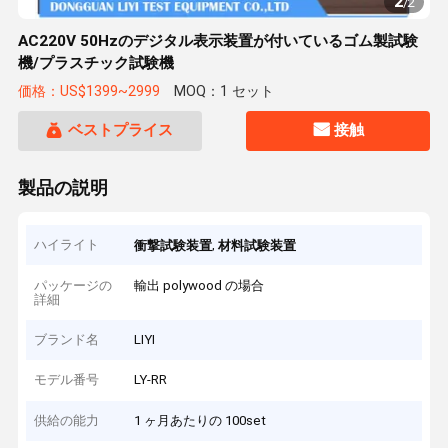
2
/
2
AC220V 50Hzのデジタル表示装置が付いているゴム製試験
機/プラスチック試験機
価格：US$1399~2999
MOQ：1 セット
ベストプライス
接触
製品の説明
ハイライト
,
衝撃試験装置
材料試験装置
パッケージの
輸出 polywood の場合
詳細
ブランド名
LIYI
モデル番号
LY-RR
供給の能力
1 ヶ月あたりの 100set