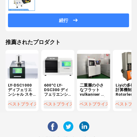
続行
推薦されたプロダクト
LY-DSC1000
600°C LY-
二重層の小さ
Liyiの多機
ディフェリエ
DSC300 ディ
なフラット
計算機制御
ンシャル スキ
フェリエンシ
vulkaniser ホ
Rotorles
ャン カロリメ
ャル スキャン
ットプレス プ
ム製流動計
ーター 温度
カロリメータ
ラスチックの
ベストプライス
ベストプライス
ベストプライス
ベストプラ
1150°C
ー DSC
ためのマシン