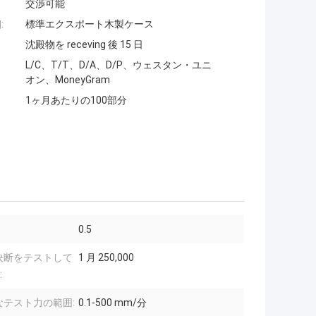
交渉可能
:
標準エクスポート木製ケース
沈殿物を receving 後 15 日
L/C、T/T、D/A、D/P、ウェスタン・ユニ
オン、MoneyGram
1ヶ月あたりの100部分
0.5
決断をテストして
1 月 250,000
:
なテスト力の範囲:
0.1-500 mm/分