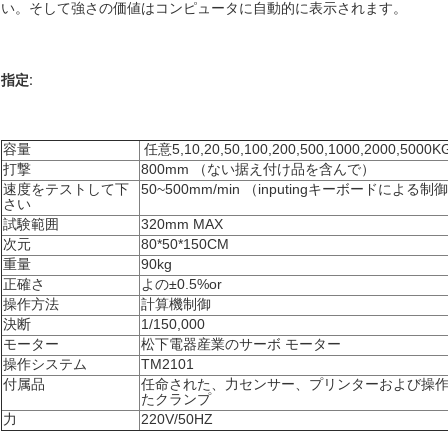
い。そして強さの価値はコンピュータに自動的に表示されます。
指定:
容量
任意5,10,20,50,100,200,500,1000,2000,5000K
打撃
800mm （ない据え付け品を含んで）
速度をテストして下
50~500mm/min （inputingキーボードによる制
さい
試験範囲
320mm MAX
次元
80*50*150CM
重量
90kg
正確さ
よの±0.5%or
操作方法
計算機制御
決断
1/150,000
モーター
松下電器産業のサーボ モーター
操作システム
TM2101
付属品
任命された、力センサー、プリンターおよび操
たクランプ
力
220V/50HZ