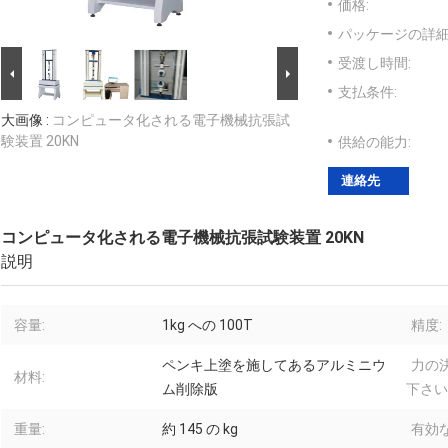
価格:
パッケージの詳細
受渡し時間:
支払条件:
大画像 :
コンピュータ化される電子機械抗張試
験装置 20KN
供給の能力:
連絡先
コンピュータ化される電子機械抗張試験装置 20KN
説明
容量:
1kg への 100T
精度:
ペンキ上塗を施してあるアルミニウ
力の
材料:
ム削除版
下さい
重量:
約 145 の kg
有効