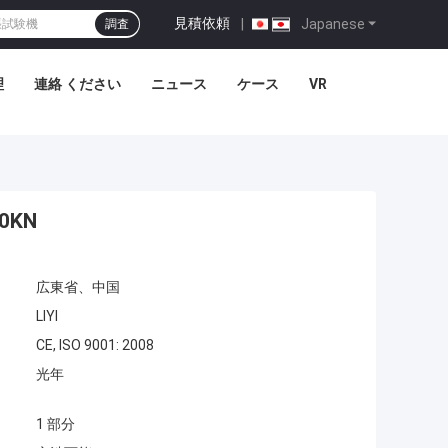
見積依頼
|
Japanese
調査
理
連絡 ください
ニュース
ケース
VR
KN
広東省、中国
LIYI
CE, ISO 9001: 2008
光年
1 部分