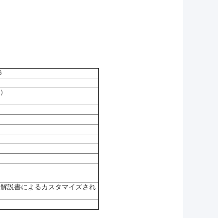
G
御）
作解説書によるカスタマイズされ