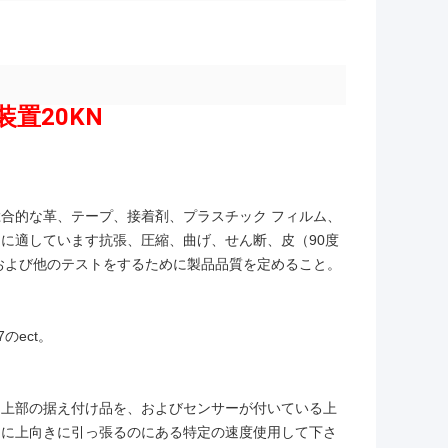
置20KN
合的な革、テープ、接着剤、プラスチック フィルム、
に適しています抗張、圧縮、曲げ、せん断、皮（90度
び計）および他のテストをするために製品品質を定めること。
C7のect。
に上部の据え付け品を、およびセンサーが付いている上
めに上向きに引っ張るのにある特定の速度使用して下さ