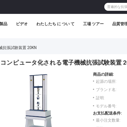
製品
ビデオ
わたしたち に つい て
工場 ツアー
品質管
抗張試験装置 20KN
コンピュータ化される電子機械抗張試験装置 20
商品の詳細:
起源の場所:
ブランド名:
証明:
モデル番号:
お支払配送条件:
最小注文数量: