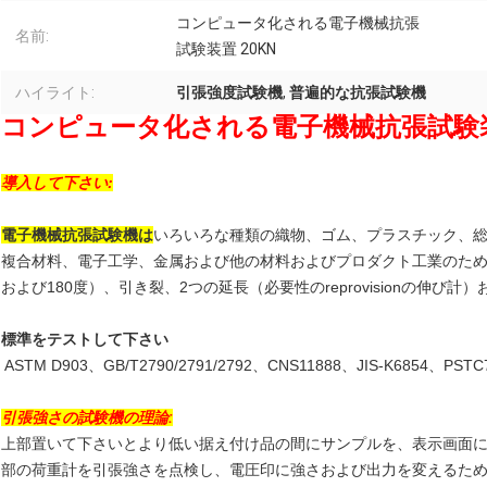
コンピュータ化される電子機械抗張
名前:
試験装置 20KN
ハイライト:
引張強度試験機
,
普遍的な抗張試験機
コンピュータ化される電子機械抗張試験装
導入して下さい:
電子機械抗張試験機は
いろいろな種類の織物、ゴム、プラスチック、総
複合材料、電子工学、金属および他の材料およびプロダクト工業のため
および180度）、引き裂、2つの延長（必要性のreprovisionの伸
標準をテストして下さい
ASTM D903、GB/T2790/2791/2792、CNS11888、JIS-K6854、PST
引張強さの試験機の理論:
上部置いて下さいとより低い据え付け品の間にサンプルを、表示画面
部の荷重計を引張強さを点検し、電圧印に強さおよび出力を変えるた