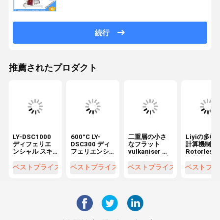
続行
推薦されたプロダクト
LY-DSC1000
600°C LY-
二重層の小さ
Liyiの多機
ディフェリエ
DSC300 ディ
なフラット
計算機制御
ンシャル スキ
フェリエンシ
vulkaniser ホ
Rotorles
ャン カロリメ
ャル スキャン
ットプレス プ
ム製流動計
ーター 温度
カロリメータ
ラスチックの
ベストプライス
ベストプライス
ベストプライス
ベストプラ
1150°C
ー DSC
ためのマシン