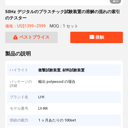
2
/
2
50Hz デジタルのプラスチック試験装置の溶解の流れの索引
のテスター
価格：US$1399~2999
MOQ：1 セット
ベストプライス
接触
製品の説明
ハイライト
,
衝撃試験装置
材料試験装置
パッケージの
輸出 polywood の場合
詳細
ブランド名
LIYI
モデル番号
LY-RR
供給の能力
1 ヶ月あたりの 100set