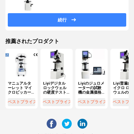
続行
推薦されたプロダクト
マニュアルタ
Liyiデジタル
Liyiのジュロメ
Liyi普遍的
ーレット マイ
ロックウェル
ーターの試験
イクロ ロッ
クロビッカー
の硬度テスト
機の金属価格
ウェルの硬
ス硬度試験装
機械ロックウ
のプラスチッ
のテスター
置 LCDディス
ェル テストの
ク ロックウェ
ベストプライス
ベストプライス
ベストプライス
ベストプラ
プレイ
硬度のテスタ
ル硬度のテス
ーの価格
ター