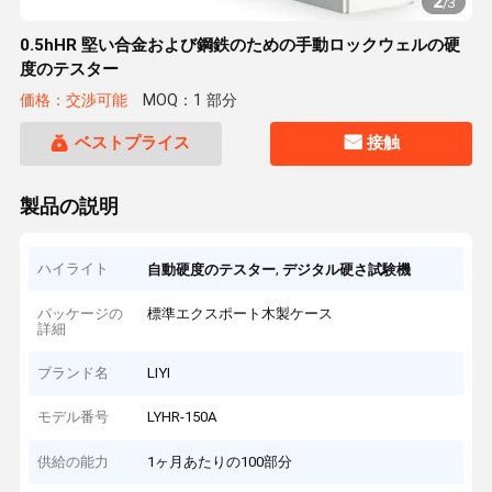
2
/
3
0.5hHR 堅い合金および鋼鉄のための手動ロックウェルの硬
度のテスター
価格：交渉可能
MOQ：1 部分
ベストプライス
接触
製品の説明
ハイライト
,
自動硬度のテスター
デジタル硬さ試験機
パッケージの
標準エクスポート木製ケース
詳細
ブランド名
LIYI
モデル番号
LYHR-150A
供給の能力
1ヶ月あたりの100部分