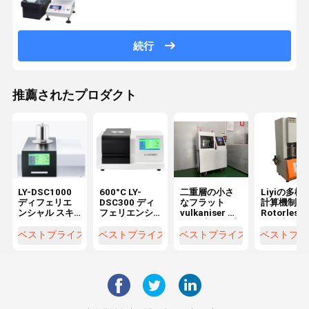
続行
推薦されたプロダクト
LY-DSC1000
600°C LY-
二重層の小さ
Liyiの多機
ディフェリエ
DSC300 ディ
なフラット
計算機制御
ンシャル スキ
フェリエンシ
vulkaniser ホ
Rotorles
ャン カロリメ
ャル スキャン
ットプレス プ
ム製流動計
ーター 温度
カロリメータ
ラスチックの
ベストプライス
ベストプライス
ベストプライス
ベストプラ
1150°C
ー DSC
ためのマシン