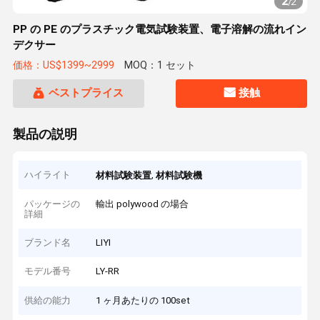
2
/
2
PP の PE のプラスチック電気試験装置、電子溶解の流れイン
デクサー
価格：US$1399~2999
MOQ：1 セット
ベストプライス
接触
製品の説明
ハイライト
,
材料試験装置
材料試験機
パッケージの
輸出 polywood の場合
詳細
ブランド名
LIYI
モデル番号
LY-RR
供給の能力
1 ヶ月あたりの 100set