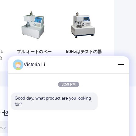
ル
フル オートのペー
50Hzはテストの器
の
パー テストの器械
械/デジタルMullen
Victoria Li
機
は/波形を付けまし
包装の破烈強さの
た-破烈強さのテス
試験機を壁紙を張
ターに乗って下さ
ります
い
3:59 PM
Good day, what product are you looking 
for?
ッセージ