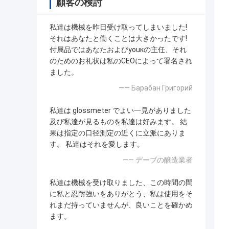
顧客の検討
私達は機械を昨日受け取ってしまいました!
それはあなたと働くことは大きかったです!
付属品ではあなたおよびyouкの主任、それ
のためのお礼状は私のCEOによって署名され
ました。
—— Барабан Григорий
私達は glossmeter でよい一見がありました
及び私達が見るものを私達は好みます。 結
果は指定の口径測定の近くに立派にありま
す。 私達はそれを愛します。
—— デーブの醸造業者
私達は機械を受け取りました、この時間の間
に私と忍耐強いをありがとう、私は使用をそ
れまだ持っていませんが、良いことを確かめ
ます。