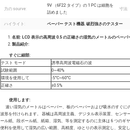
9V （6F22 タイプ）の 1 PC は細胞を
力の sourve:
寸法:
詰めました
ハイライト:
ペーパー テスト機器
,
破烈強さのテスター
名前: LCD 表示の高周波 0.5 の正確さの湿気のメートルのペー
製品紹介:
すぐに細部:
テスト モード
誘導高周波電磁石の波
試験範囲
0~40%
環境を使用して
-5°C~60°C
正確さ
±0.5%
使用します:
速い湿気のメートルはペーパー、板のペーパーおよび吸水のすぐにの
波形を付けられます。 器械は高周波主義、デジタル表示装置、センサ
ール紙、段ボール紙、紙箱、湿気、等を測定するのに主体は 6 つのギ
便利を使用して湿気の広い範囲、高精度、ゆとりの表示測定し、安定