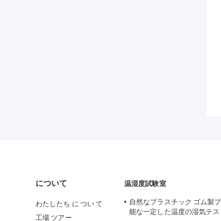
について
温湿度試験室
自然なプラスチック ゴム製
わたしたち に つい て
能な一定した温度の湿気テス
工場 ツアー