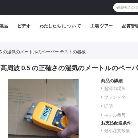
製品
ビデオ
わたしたち に つい て
工場 ツアー
品質管
正確さの湿気のメートルのペーパー テストの器械
高周波 0.5 の正確さの湿気のメートルのペー
商品の詳細:
起源の場所:
ブランド名:
証明:
モデル番号:
お支払配送条件:
最小注文数量: