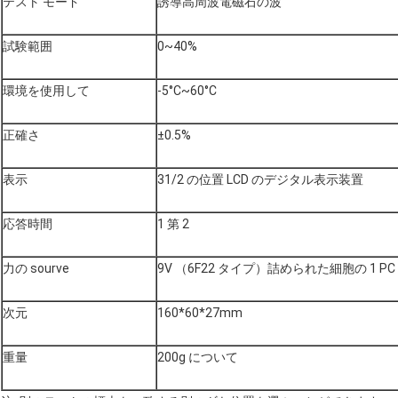
テスト モード
誘導高周波電磁石の波
試験範囲
0~40%
環境を使用して
-5°C~60°C
正確さ
±0.5%
表示
31/2 の位置 LCD のデジタル表示装置
応答時間
1 第 2
力の sourve
9V （6F22 タイプ）詰められた細胞の 1 PC
次元
160*60*27mm
重量
200g について