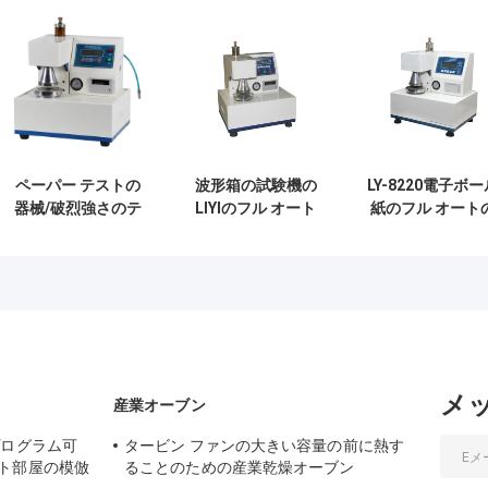
ペーパー テストの
波形箱の試験機の
LY-8220電子ボー
器械/破烈強さのテ
LIYIのフル オート
紙のフル オート
スター
の破烈強さ
破烈強さの試験
445×425×525mm
次元
メ
産業オーブン
プログラム可
タービン ファンの大きい容量の前に熱す
ト部屋の模倣
ることのための産業乾燥オーブン