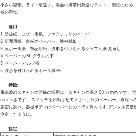
小さい容積、ライト級選手、場面の携帯用急速なテスト。 製紙のため
械の湿気。
適用:
1: 塗被紙、コピー用紙、ファクシミリのペーパー
2: 新聞用紙、白板のペーパー、塗被紙板
3: 段ボール紙、筆記用紙、波形を付けられるクラフト紙-見返し
4: ペーパーの 50 グラムの下
5: ペーパー パルプ板
6: 波形を付けられるボール紙-板
特徴:
電磁波のスキャンの器械の採用は、スキャンの深さ 50 の mm です。 
mm べきです。 スイッチを始動させて下さい、圧力ペーパー、直線
厳密に調べ、器械ボディはペーパーとの平行を保ちます; デジタル安
測定したように。
指定: