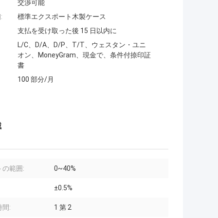
交渉可能
:
標準エクスポート木製ケース
支払を受け取った後 15 日以内に
L/C、D/A、D/P、T/T、ウェスタン・ユニ
オン、MoneyGram、現金で、条件付捺印証
書
100 部分/月
械
トの範囲:
0~40%
±0.5%
間:
1 第 2