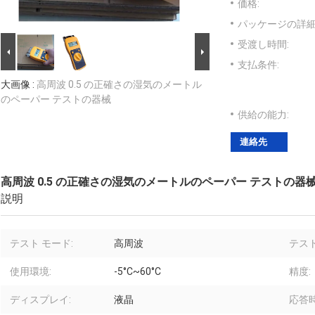
価格:
パッケージの詳細
受渡し時間:
支払条件:
大画像 :
高周波 0.5 の正確さの湿気のメートル
のペーパー テストの器械
供給の能力:
連絡先
高周波 0.5 の正確さの湿気のメートルのペーパー テストの器
説明
テスト モード:
高周波
テス
使用環境:
-5°C~60°C
精度:
ディスプレイ:
液晶
応答時