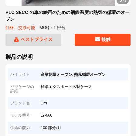
2
/
3
PLC SECC の車の絵画のための鋼鉄温度の熱気の循環のオー
ブン
価格：交渉可能
MOQ：1 部分
ベストプライス
接触
製品の説明
ハイライト
,
産業乾燥オーブン
熱風循環オーブン
パッケージの
標準エクスポート木製ケース
詳細
ブランド名
LIYI
モデル番号
LY-660
供給の能力
100 部分/月