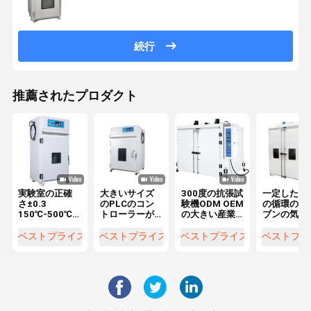
続行
推薦されたプロダクト
実験室の正確
大きいサイズ
300度の抗張試
一定した熱
さ±0.3
のPLCのコン
験機ODM OEM
の循環のオ
150℃-500℃
トローラーが
の大きい産業
ブンの気候
の産業熱気の
付いている電
オーブン
の両開きド
循環の乾燥オ
子実験室の熱
のオーブン
ベストプライス
ベストプライス
ベストプライス
ベストプラ
ーブン
気の循環の乾
カスタマイ
燥オーブン
して下さい