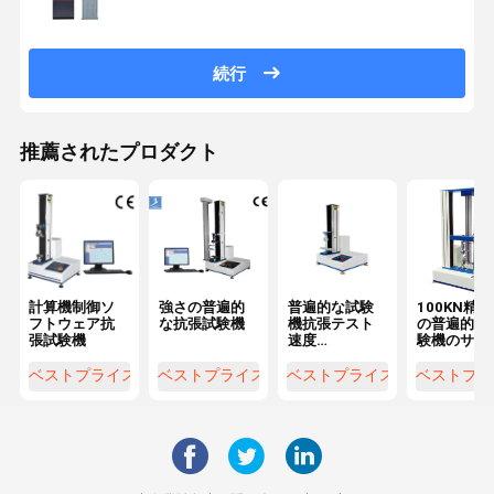
続行
推薦されたプロダクト
計算機制御ソ
強さの普遍的
普遍的な試験
100KN精密0
フトウェア抗
な抗張試験機
機抗張テスト
の普遍的な
張試験機
速度
験機のサー
0.5~1000mm/
モーター引
分
強さ機械
ベストプライス
ベストプライス
ベストプライス
ベストプラ