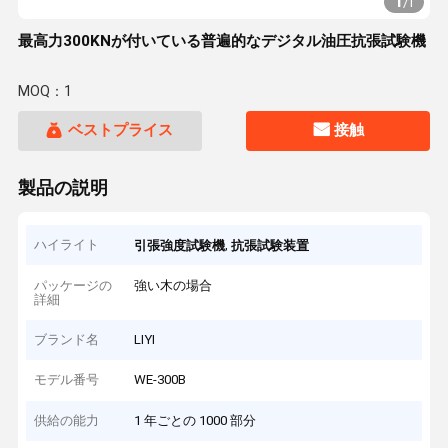
1
/
1
最高力300KNが付いている普遍的なデジタル油圧抗張試験機
MOQ：1
ベストプライス
接触
製品の説明
ハイライト
,
引張強度試験機
抗張試験装置
パッケージの
強い木の場合
詳細
ブランド名
LIYI
モデル番号
WE-300B
供給の能力
1 年ごとの 1000 部分