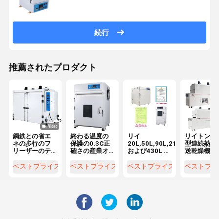
続行
推薦されたプロダクト
鋼鉄との省エ
終わる温度の
リイ
リイトンネ
ネの歩行のフ
保護の0.3C正
20L,50L,90L,210L,
型連続熱気
リーザーのテ
確さの産業オ
および430L プ
送乾燥機 固
スターの温度
ーブン
ログラム可能
るオーブン 
そして湿気の
なラボ用真空
ンベアベル
ベストプライス
ベストプライス
ベストプライス
ベストプラ
注文の実験室
オーブン 真空
型熱気トン
の白い真空
ポンプ価格メ
ル オーブン
ーカー
外線乾燥ト
ネル