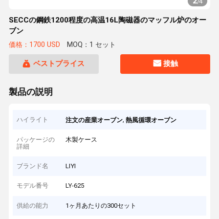
2
/
4
SECCの鋼鉄1200程度の高温16L陶磁器のマッフル炉のオー
ブン
価格：1700 USD
MOQ：1 セット
ベストプライス
接触
製品の説明
ハイライト
,
注文の産業オーブン
熱風循環オーブン
パッケージの
木製ケース
詳細
ブランド名
LIYI
モデル番号
LY-625
供給の能力
1ヶ月あたりの300セット