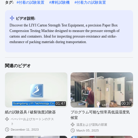
タグ:
#
付着の試験装置
#
摩耗試験機
#
付着力の試験装置
ビデオ説明:
Discover the LIYI Carton Strength Test Equipment, a precision Paper Box
Compression Testing Machine designed to measure the pressure strength of
cartons and containers. Ideal for inspecting pressure-resistance and strike-
endurance of packing materials during transportation.
関連のビデオ
01:47
00:37
紙の試験器具 / 破裂強度試験器
プログラム可能な恒常高低温湿度気
候室
ペーパーおよびカートンのテス
ト
温度および湿気の部屋
December 11, 2023
March 05, 2025